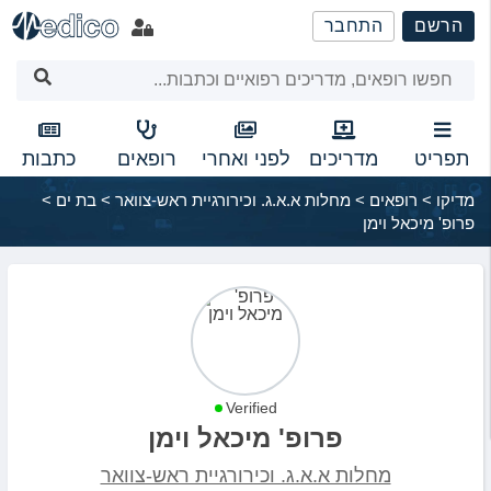
שִׂים
הרשם
התחבר
לֵב:
בְּאֲתָר
זֶה
מֻפְעֶלֶת
מַעֲרֶכֶת
נָגִישׁ
תפריט
מדריכים
לפני ואחרי
רופאים
כתבות
בִּקְלִיק
מדיקו
>
רופאים
>
מחלות א.א.ג. וכירורגיית ראש-צוואר
>
בת ים
>
הַמְּסַיַּעַת
פרופ' מיכאל וימן
לִנְגִישׁוּת
הָאֲתָר.
Verified
פרופ' מיכאל וימן
מחלות א.א.ג. וכירורגיית ראש-צוואר