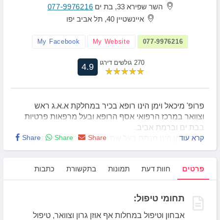
השר שפירא 33, בת ים
077-9976216
איינשטיין 40, תל אביב יפו
My Facebook
My Website
077-9976216
270 גולשים דירגו
4.9
פרופ' מיכאל וימן הינו רופא בכיר במחלקת א.א.ג ראש
וצוואר במרכז הרפואי אסף הרופא ובעל מרפאות פרטיות
בבת ים וברמת אביב.
קרא עוד
Share
Share
Share
פרופ' וימן הינו מנתח בעל שם עולמי בתחום מחלות אף אוזן
גרון ומחלות ראש וצוואר, מבצע את הניתוחים במרכזים
רפואיים של אסותא תל אביב וראשון לציון, ובמרכז רפואי
פרטים
חוות דעת
תמונות
בתקשורת
כתבות
רמת אביב.
פרופ' וימן פרסם מעל 100 מאמרים בספרות העולמית
הרפואית.
תחומי טיפול:
כמו כן, מעניק חוות דעת שנייה, חוות דעת לבתי משפט ועוד.
אבחון וטיפול במחלות אף אוזן גרון וצוואר, טיפול