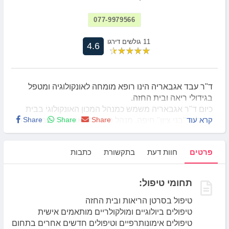
077-9979566
11 גולשים דירגו
4.6
ד"ר עבד אגבאריה הינו רופא מומחה לאונקולוגיה ומטפל
בגידולי ריאה ובית החזה.
כיום ד"ר אגבאריה משמש כמנהל המכון האונקולוגי בבית
קרא עוד
Share
Share
Share
החולים "בני ציון" חיפה, מנהל היחידה לאונקולוגיה בקהילה
במחוז הצפון שירותי בריאות כללית.
כמו כן עבר ד"ר אגבאריה מספר השתלמויות קצרות בבתי
פרטים
חוות דעת
בתקשורת
כתבות
חולים בגרמניה ובצרפת בתחום ביולוגיה מולקולרית וסרטן
הריאות.
תחומי טיפול:
טיפול בסרטן הריאות ובית החזה
טיפולים ביולוגיים ומולקולריים מותאמים אישית
טיפולים אימונותרפיים וטיפולים חדשים אחרים בתחום