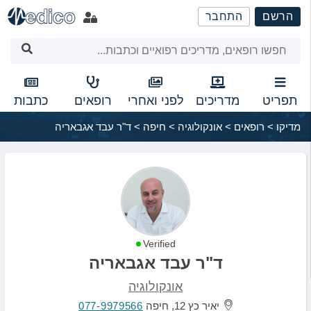
שִׂים
הרשם
התחבר
לֵב:
בְּאֲתָר
זֶה
מֻפְעֶלֶת
מַעֲרֶכֶת
נָגִישׁ
תפריט
מדריכים
לפני ואחרי
רופאים
כתבות
בִּקְלִיק
מדיקו
>
רופאים
>
אונקולוגיה
>
חיפה
>
ד"ר עבד אגבאריה
הַמְּסַיַּעַת
לִנְגִישׁוּת
הָאֲתָר.
Verified
ד"ר עבד אגבאריה
אונקולוגיה
יאיר כץ 12, חיפה
077-9979566