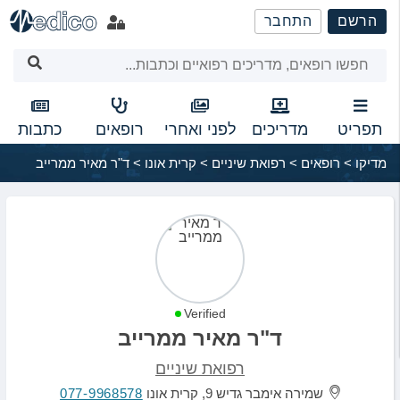
שִׂים
הרשם
התחבר
לֵב:
בְּאֲתָר
זֶה
מֻפְעֶלֶת
מַעֲרֶכֶת
נָגִישׁ
תפריט
מדריכים
לפני ואחרי
רופאים
כתבות
בִּקְלִיק
מדיקו
>
רופאים
>
רפואת שיניים
>
קרית אונו
>
ד"ר מאיר ממרייב
הַמְּסַיַּעַת
לִנְגִישׁוּת
הָאֲתָר.
Verified
ד"ר מאיר ממרייב
רפואת שיניים
שמירה אימבר גדיש 9, קרית אונו
077-9968578