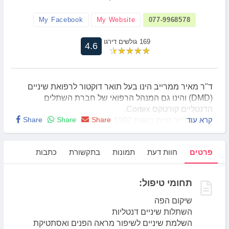
My Facebook
My Website
077-9968578
169 גולשים דירגו
4.6
ד"ר מאיר ממרייב הינו בעל תואר דוקטור לרפואת שיניים
(DMD) והינו גם המנהל הרפואי של חברת השתלים
הדנטליים קורטקס Cortex.
קרא עוד
Share
Share
Share
ד"ר ממרייב סיים בשנת 1992 לימודים בהצטיינות.
ד"ר ממרייב בעל תואר במשפטים LL.B משנת 2005.
לד"ר ממרייב ניסיון רב בתחום האסתטיקה הדנטלית,
פרטים
חוות דעת
תמונות
בתקשורת
כתבות
השתלות שיניים, שיקום פה ולרבות שיקומים מורכבים וכן
מוסמך לבצע טיפולים מטעם משרד הבריאות בהרדמה
כללית.
תחומי טיפול:
ד"ר ממרייב משמש כיועץ מקצועי לענייני פיקוח, בחברה
מובילה בתחום ייצור שתלים ואחראי על הדרכות של
שיקום הפה
רופאים מכל העולם.
השתלות שיניים דנטליות
ד"ר ממרייב תמיד עם היד על הדופק ומתעדכן בכל
השלמת שיניים לשיפור מראה הפנים ואסתטיקת