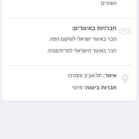
החידושים והטיפולים החדשים בתחום רפואת השיניים ולכן
השיניים
מקפיד לעבור השתלמויות מקצועיות בחו"ל ובמרפאתו
תוכלו למצוא מכשור טכנולוגי מתקדם לטובת טיפול איכותי,
מהיר ומדויק יותר למטופליו.
חברויות באיגודים:
חבר באיגוד ישראלי לשיקום הפה.
חבר באיגוד הישראלי לפריודונטיה.
איזור:
תל-אביב והמרכז
חברות ביטוח:
פרטי