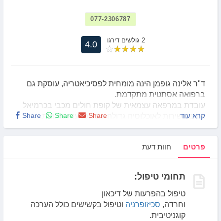
077-2306787
2 גולשים דירגו
4.0
ד"ר אלינה גופמן הינה מומחית לפסיכיאטריה, עוסקת גם
ברפואה אסתטית מתקדמת.
עובדת במרפאה עצמאית של קופת חולים מכבי בכרמיאל
קרא עוד
Share
Share
Share
ונותנת שירות לאוכלוסיה גדולה עם הפרעות מגוונות.
במהלך 10 שנים האחרונות, נמצאת בקשר עם הגורמים
המטפלים בקהילה ועובדת יחד איתם בשיתוף פעולה.
פרטים
חוות דעת
הדריכה סטודנטים לרפואה, רופאים מתמחים
בפסיכיאטריה ורפואת משפחה במסגרת עבודתה בבית
חולים מזרע.
תחומי טיפול:
נותנת ייעוץ לאוכלוסייה המבוגרת ומדריכה את הצוות
במספר בתי אבות בצפון הארץ.
טיפול בהפרעות של דיכאון
כמו כן, משמשת כרופאה בוועדות לאבחון אנשים עם
וחרדה,
סכיזופרניה
וטיפול בקשישים כולל הערכה
מגבלות שכלית התפתחותית יחד עם צוות רב מקצועי.
קוגניטיבית.