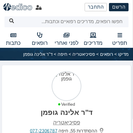
שִׂים
הרשם
התחבר
לֵב:
בְּאֲתָר
זֶה
מֻפְעֶלֶת
מַעֲרֶכֶת
נָגִישׁ
תפריט
מדריכים
לפני ואחרי
רופאים
כתבות
בִּקְלִיק
מדיקו
>
רופאים
>
פסיכיאטריה
>
חיפה
>
ד"ר אלינה גופמן
הַמְּסַיַּעַת
לִנְגִישׁוּת
הָאֲתָר.
Verified
ד"ר אלינה גופמן
פסיכיאטריה
ההסתדרות 55, חיפה
077-2306787