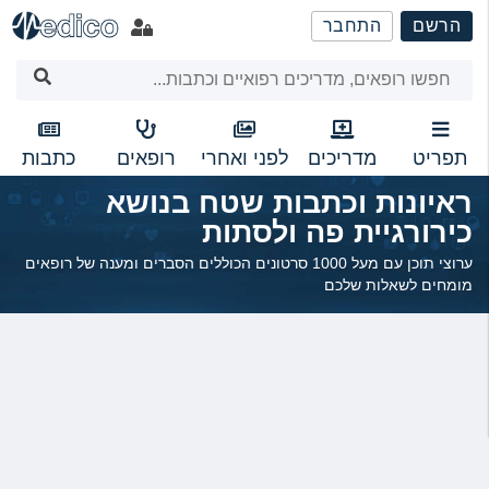
שִׂים
הרשם
התחבר
לֵב:
בְּאֲתָר
זֶה
מֻפְעֶלֶת
מַעֲרֶכֶת
נָגִישׁ
תפריט
מדריכים
לפני ואחרי
רופאים
כתבות
בִּקְלִיק
ראיונות וכתבות שטח בנושא
הַמְּסַיַּעַת
כירורגיית פה ולסתות
לִנְגִישׁוּת
הָאֲתָר.
ערוצי תוכן עם מעל 1000 סרטונים הכוללים הסברים ומענה של רופאים
מומחים לשאלות שלכם