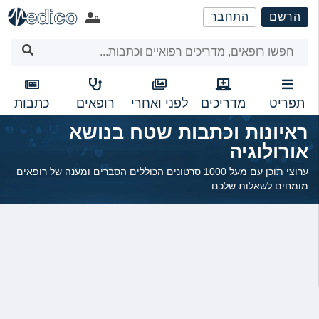
שִׂים
הרשם
התחבר
לֵב:
בְּאֲתָר
זֶה
מֻפְעֶלֶת
מַעֲרֶכֶת
נָגִישׁ
תפריט
מדריכים
לפני ואחרי
רופאים
כתבות
בִּקְלִיק
ראיונות וכתבות שטח בנושא
הַמְּסַיַּעַת
אורולוגיה
לִנְגִישׁוּת
הָאֲתָר.
ערוצי תוכן עם מעל 1000 סרטונים הכוללים הסברים ומענה של רופאים
מומחים לשאלות שלכם