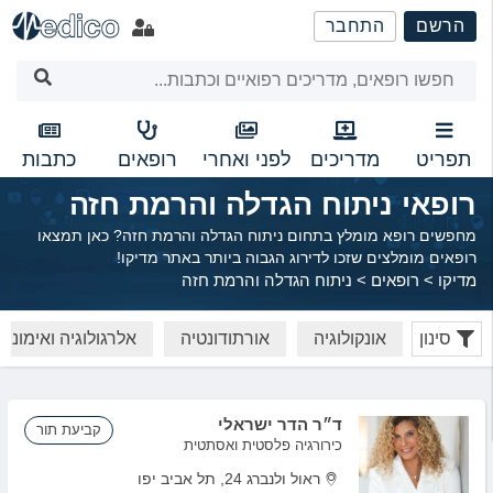
שִׂים
הרשם
התחבר
לֵב:
בְּאֲתָר
זֶה
מֻפְעֶלֶת
מַעֲרֶכֶת
נָגִישׁ
תפריט
מדריכים
לפני ואחרי
רופאים
כתבות
בִּקְלִיק
רופאי ניתוח הגדלה והרמת חזה
הַמְּסַיַּעַת
לִנְגִישׁוּת
מחפשים רופא מומלץ בתחום ניתוח הגדלה והרמת חזה? כאן תמצאו
הָאֲתָר.
רופאים מומלצים שזכו לדירוג הגבוה ביותר באתר מדיקו!
מדיקו
>
רופאים
>
ניתוח הגדלה והרמת חזה
סינון
אונקולוגיה
אורתודונטיה
אלרגולוגיה ואימונול
ד״ר הדר ישראלי
קביעת תור
כירורגיה פלסטית ואסתטית
ראול ולנברג 24, תל אביב יפו