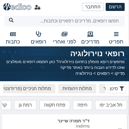
שִׂים
הרשם
התחבר
לֵב:
בְּאֲתָר
זֶה
מֻפְעֶלֶת
מַעֲרֶכֶת
נָגִישׁ
תפריט
מדריכים
לפני ואחרי
רופאים
כתבות
בִּקְלִיק
רופאי נוירולוגיה
הַמְּסַיַּעַת
לִנְגִישׁוּת
מחפשים רופא מומלץ בתחום נוירולוגיה? כאן תמצאו רופאים מומלצים
הָאֲתָר.
שזכו לדירוג הגבוה ביותר באתר מדיקו!
מדיקו
>
רופאים
>
נוירולוגיה
סינון
ית ראש-צוואר
מחלות זיהומיות
מחלות חניכיים (פריודונטיה)
תל אביב יפו
חיפה
פתח תקווה
רמת גן
קרית
ד"ר תמרה שיינר
נוירולוגיה