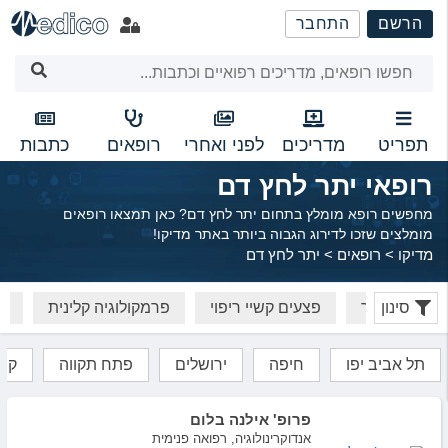
שִׂים
הרשם
התחבר
לֵב:
בְּאֲתָר
זֶה
מֻפְעֶלֶת
מַעֲרֶכֶת
נָגִישׁ
תפריט
מדריכים
לפני ואחרי
רופאים
כתבות
בִּקְלִיק
רופאי יתר לחץ דם
הַמְּסַיַּעַת
לִנְגִישׁוּת
מחפשים רופא מומלץ בתחום יתר לחץ דם? כאן תמצאו רופאים
הָאֲתָר.
מומלצים שזכו לדירוג הגבוה ביותר באתר מדיקו!
מדיקו
>
רופאים
>
יתר לחץ דם
סינון
ילד והמתבגר
פצעים קשיי ריפוי
פרמקולוגיה קלינית
פת
תל אביב יפו
חיפה
ירושלים
פתח תקווה
קרי
פרופ' אילנה בלום
אנדוקרינולוגיה, רפואה פנימית