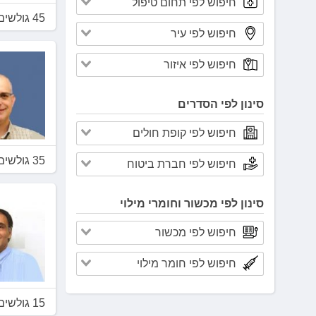
לְחַץ
Control-
45 גולשים דירגו 3.7
F10
לִפְתִיחַת
תַּפְרִיט
נְגִישׁוּת.
סינון לפי הסדרים
35 גולשים דירגו 3.4
סינון לפי מכשור וחומרי מילוי
15 גולשים דירגו 3.8