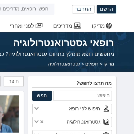
שִׂים
חיפוש
הרשם
התחבר
לֵב:
בְּאֲתָר
באתר
זֶה
מדיקו
מדריכים
לפני ואחרי
מֻפְעֶלֶת
מַעֲרֶכֶת
רופאי גסטרואנטרולוגיה
נָגִישׁ
בִּקְלִיק
מחפשים רופא מומלץ בתחום גסטרואנטרולוגיה? כאן 
הַמְּסַיַּעַת
לִנְגִישׁוּת
מדיקו
>
רופאים
>
גסטרואנטרולוגיה
הָאֲתָר.
לְחַץ
חיפה
Control-
מה תרצו לחפש?
F11
לְהַתְאָמַת
חפש
הָאֲתָר
לְעִוְורִים
הַמִּשְׁתַּמְּשִׁים
בְּתוֹכְנַת
גסטרואנטרולוגיה
קוֹרֵא־מָסָךְ;