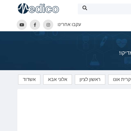
עקבו אחרינו
יקו!
קרית אונו
ראשון לציון
אלוני אבא
אשדוד
באר 