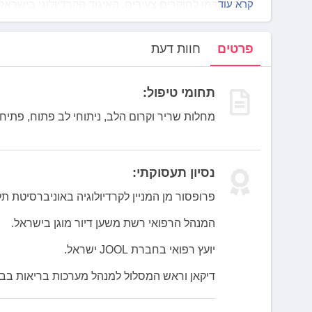
לְחַץ
קרא עוד
פרס קלרמן לחוקרים צעירים, האיגוד הקרדיולוגי בישראל (2003)
Control-
דיפלומת כבוד למצוינות פרסום מחקרי, האיגוד הקרדיולוגי ביש
F10
אות ירושלים שלי (2010) על בניית בית החולים למען בריאות תושבי ירושלים.
פרטים
חוות דעת
לִפְתִיחַת
פרס 
תַּפְרִיט
ביותר בעולם לשנת (2019).
נְגִישׁוּת.
פרופ' אדלר כתב מעל 220 מחקרים רפוא
תחומי טיפול:
לאומיים מהמובילים בעולם.
מחלות שריר וקרום הלב, ניתוחי לב פתוח, פתיחת
נסיון תעסוקתי:
פרופסור מן המניין לקרדיולוגיה באוניברסיטת תל
המנהל הרפואי רשת משען דיור מוגן בישראל.
יועץ רפואי בחברת JOOL ישראל.
דיקאן וראש המסלול למנהל מערכות בריאות בבי