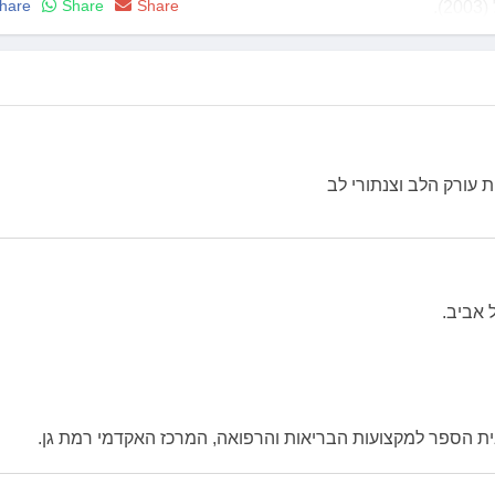
hare
Share
Share
.
ראל (2006).
ההצטיינות של האגוד הקרדיולוגי האירופאי (ESC) לכתיבת בפרק על מחלות קרום הלב בספר האירופאי לקרדיולוגיה הנ
יים בעיתונות הרפואית המובילה בעולם, מוזמן ומרצה בכינוסים רפואיים מובילים בין
 עורק הלב וצנתורי לב
 אביב.
ת הספר למקצועות הבריאות והרפואה, המרכז האקדמי רמת גן.