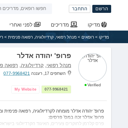
שִׂים
חיפוש
הרשם
התחבר
לֵב:
בְּאֲתָר
באתר
זֶה
מדיקו
מדריכים
לפני ואחרי
מֻפְעֶלֶת
מַעֲרֶכֶת
מדיקו
>
רופאים
>
מנהל רפואי
,
קרדיולוגיה
,
רפואה פנימית
>
רע
נָגִישׁ
בִּקְלִיק
הַמְּסַיַּעַת
פרופ' יהודה אדלר
לִנְגִישׁוּת
מנהל רפואי
,
קרדיולוגיה
,
רפואה פנ
הָאֲתָר.
לְחַץ
השחפים 17, רעננה
077-9968421
Control-
F11
Verified
My Website
077-9968421
לְהַתְאָמַת
הָאֲתָר
לְעִוְורִים
הַמִּשְׁתַּמְּשִׁים
פרופ' יהודה אדלר מומחה לקרדיולוגיה, רפואה פנימית ו
בְּתוֹכְנַת
פרופ' אדלר זכה במס' פרסים:
קוֹרֵא־מָסָךְ;
פרס קלרמן לחוקרים צעירים, האיגוד הקרדיולוגי בישראל (1998)