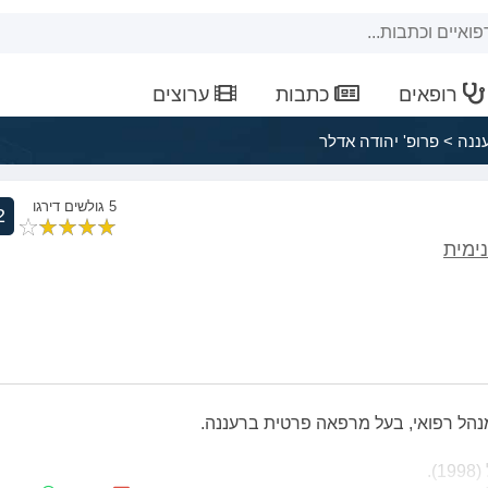
רופאים
כתבות
ערוצים
ננה
>
פרופ' יהודה אדלר
5 גולשים דירגו
2
ימית
מנהל רפואי, בעל מרפאה פרטית ברעננה.
.