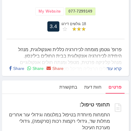
My Website
077-7299149
18 גולשים דירגו
3.4
פרופ' גוטמן מומחה לכירורגיה כללית ואונקולוגית, מנהל
היחידה לכירורגיה אונקולוגית בבית החולים בילינסון.
מנהל קליניקה פרטית, מטפל ומנתח חולים אונקולוגיים
קרא עוד
Share
Share
Share
בבתי חולים הרצליה מדיקל סנטר ואסותא ת"א.
מבצע מחקרים רבים בתחומי הכירורגיה
האונקולוגית. פרסם למעלה ממאה מאמרים בספרות
פרטים
חוות דעת
בתקשורת
המקצועית, וכן, זכה בפרסים ומלגות רבים על הישגיו
המחקריים.
פרופ' גוטמן הינו פרופ' חבר ומשמש חוקר ומרצה בבית
תחומי טיפול:
הספר לרפואה שבאוניברסיטת תל אביב. כמו כן, אחראי על
הוראת הסטודנטים במערך הכירורגי של המרכז רפואי רבין.
התמחות מיוחדת בטיפול במלנומה וגידולי עור אחרים
היו"ר היוצא וחבר וועד של החברה הישראלית לכירורגיה
מחלות שד, גידולי רקמות רכות (סרקומה), גידולי
אונקולוגית הישראלית.
מערכת העיכול