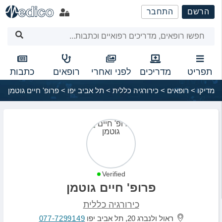
שִׂים
הרשם
התחבר
לֵב:
בְּאֲתָר
זֶה
מֻפְעֶלֶת
מַעֲרֶכֶת
נָגִישׁ
תפריט
מדריכים
לפני ואחרי
רופאים
כתבות
בִּקְלִיק
מדיקו
>
רופאים
>
כירורגיה כללית
>
תל אביב יפו
>
פרופ' חיים גוטמן
הַמְּסַיַּעַת
לִנְגִישׁוּת
הָאֲתָר.
Verified
פרופ' חיים גוטמן
כירורגיה כללית
ראול ולנברג 20, תל אביב יפו
077-7299149