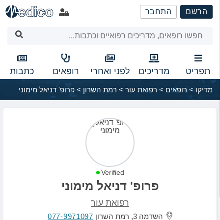
שִׂים
הרשם
התחבר
לֵב:
בְּאֲתָר
זֶה
מֻפְעֶלֶת
מַעֲרֶכֶת
נָגִישׁ
תפריט
מדריכים
לפני ואחרי
רופאים
כתבות
בִּקְלִיק
מדיקו
>
רופאים
>
רפואת עור
>
רמת השרון
>
פרופ' דניאל מימוני
הַמְּסַיַּעַת
לִנְגִישׁוּת
הָאֲתָר.
Verified
פרופ' דניאל מימוני
רפואת עור
השדמה 3, רמת השרון
077-9971097