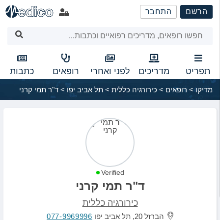
שִׂים
הרשם
התחבר
לֵב:
בְּאֲתָר
זֶה
מֻפְעֶלֶת
מַעֲרֶכֶת
נָגִישׁ
תפריט
מדריכים
לפני ואחרי
רופאים
כתבות
בִּקְלִיק
מדיקו
>
רופאים
>
כירורגיה כללית
>
תל אביב יפו
>
ד"ר תמי קרני
הַמְּסַיַּעַת
לִנְגִישׁוּת
הָאֲתָר.
Verified
ד"ר תמי קרני
כירורגיה כללית
הברזל 20, תל אביב יפו
077-9969996