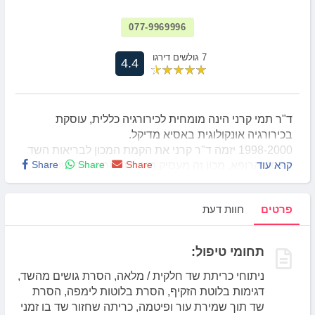
077-9969996
7 גולשים דירגו
4.4
ד"ר תמי קרני הינה מומחית לכירורגיה כללית, עוסקת
בכירורגיה אונקולוגית באסיא מדיקל.
1998-2000 יזמה ד"ר קרני את הקמת המכון לבריאות השד
קרא עוד
Share
Share
Share
באסף הרופא, מכון זה מעסיק מומחים מתחומים שונים
כגון: כירורגים, רנטגנולוגים, אונקולוגית, טכנאיות רנטגן,
אחיות, ייעוץ פתולוגי צמוד, גנטיקאית, גניקולוג,
פלסטיקאי
,
פרטים
חוות דעת
עובדת סוציאלית, מזכירות. במכון הממוגרפיה, האולטרה
סאונד וממוטום ביופסיות נעשות במקום עם זיהוי הצורך.
2000-2009 עבדה ד"ר קרני כראש המכון לבריאות השד
תחומי טיפול:
במחלקה הכירורגית.
ניתוחי כריתת שד חלקית / מלאה, הסרת גושים מהשד,
דגימות בלוטת הזקיף, הסרת בלוטות לימפה, הסרת
שד תוך שמירת עור ופיטמה, כריתה שחזור שד בו זמני