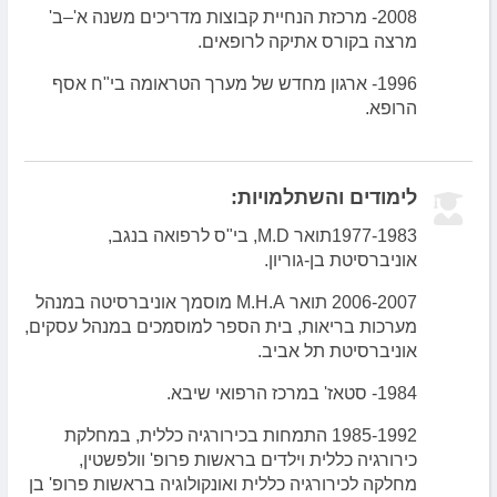
2008- מרכזת הנחיית קבוצות מדריכים משנה א'–ב'
מרצה בקורס אתיקה לרופאים.
1996- ארגון מחדש של מערך הטראומה בי"ח אסף
הרופא.
לימודים והשתלמויות:
1977-1983תואר M.D, בי"ס לרפואה בנגב,
אוניברסיטת בן-גוריון.
2006-2007 תואר M.H.A מוסמך אוניברסיטה במנהל
מערכות בריאות, בית הספר למוסמכים במנהל עסקים,
אוניברסיטת תל אביב.
1984- סטאז' במרכז הרפואי שיבא.
1985-1992 התמחות בכירורגיה כללית, במחלקת
כירורגיה כללית וילדים בראשות פרופ' וולפשטין,
מחלקה לכירורגיה כללית ואונקולוגיה בראשות פרופ' בן