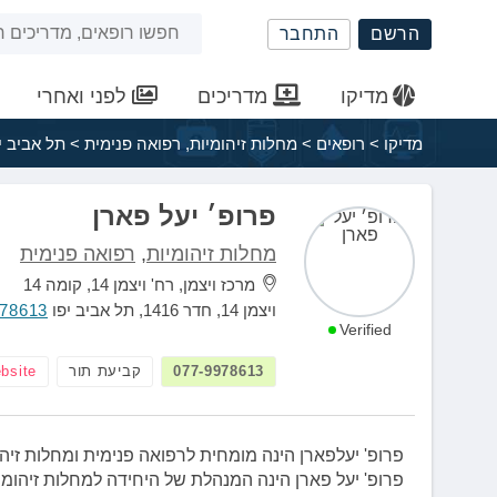
שִׂים
חיפוש
הרשם
התחבר
לֵב:
בְּאֲתָר
באתר
זֶה
מדיקו
מדריכים
לפני ואחרי
מֻפְעֶלֶת
מַעֲרֶכֶת
מדיקו
>
רופאים
>
מחלות זיהומיות
,
רפואה פנימית
>
תל אביב י
נָגִישׁ
בִּקְלִיק
הַמְּסַיַּעַת
פרופ׳ יעל פארן
לִנְגִישׁוּת
מחלות זיהומיות
,
רפואה פנימית
הָאֲתָר.
לְחַץ
מרכז ויצמן, רח' ויצמן 14, קומה 14
Control-
ויצמן 14, חדר 1416, תל אביב יפו
978613
F11
Verified
לְהַתְאָמַת
077-9978613
קביעת תור
bsite
הָאֲתָר
לְעִוְורִים
הַמִּשְׁתַּמְּשִׁים
בְּתוֹכְנַת
פרופ' יעלפארן הינה מומחית לרפואה פנימית ומחלות זי
קוֹרֵא־מָסָךְ;
פרופ' יעל פארן הינה המנהלת של היחידה למחלות זיהומיו