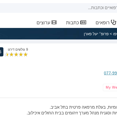
רופאים
כתבות
ערוצים
פו
>
פרופ׳ יעל פארן
9 גולשים דירגו
6
077-9
My We
הומיות, בעלת מרפאה פרטית בתל אביב.
ת וסגנית מנהל מערך זיהומים בבית החולים איכילוב.