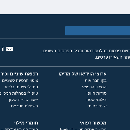
il
ות פרסום בפלטפורמות ובכלי הפרסום השונים.
ר השאירו פרטים.
ערוצי הוידיאו של מדיקו
רפואת שיניים וכירו
בקו הבריאות
ציפוי חרסינה לשיניים
המילון הרפואי
טיפולי שיניים בלייזר
סודות היופי
טיפולי במחלות חניכיים
צילומי שטח
יישור שיניים שקוף
שינוי בחיים
השתלת חניכיים
מכשור רפואי
חומרי מילוי
מכשיר אנדוליפט – Endolift
חומר המילוי אלנסה – Ellanse