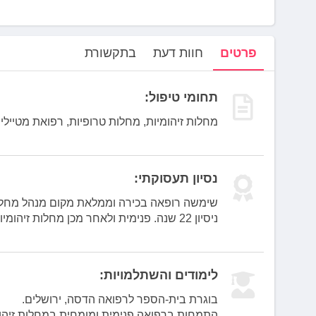
לְחַץ
Control-
F10
לִפְתִיחַת
פרטים
חוות דעת
בתקשורת
תַּפְרִיט
נְגִישׁוּת.
תחומי טיפול:
מחלות זיהומיות, מחלות טרופיות, רפואת מטיילים
נסיון תעסוקתי:
שימשה רופאה בכירה וממלאת מקום מנהל מחלקה
ניסיון 22 שנה. פנימית ולאחר מכן מחלות זיהומיות.
לימודים והשתלמויות:
בוגרת בית-הספר לרפואה הדסה, ירושלים.
התמחות ברפואה פנימית ומומחית במחלות זיהומי