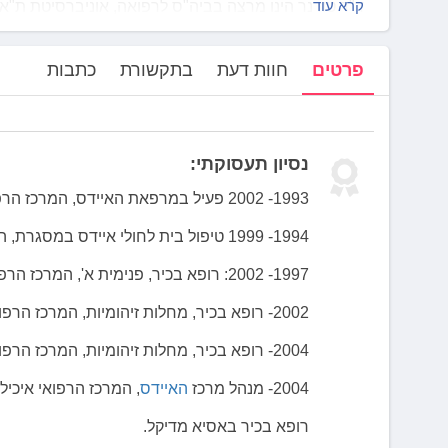
לְחַץ
קרא עוד
ד"ר טורנר הינו מרצה בביה"ס לרפואה, אוניברסיטת ת"א.
Control-
כמו כן, פרסם כחמישים מאמרים מקצועיים ומרצה בכנסים
F10
אפריקה.
פרטים
חוות דעת
בתקשורת
כתבות
לִפְתִיחַת
משנת 2004 מעניק ד"ר טורנר ייעוצים במחלות זיהומיות בבית חולים אסותא ומרכזים פרטיים אחרים.
תַּפְרִיט
נְגִישׁוּת.
נסיון תעסוקתי:
1993- 2002 פעיל במרפאת האיידס, המרכז הרפואי איכילוב.
1994- 1999 טיפול בית לחולי איידס במסגרת, המרכז הרפואי איכילוב.
1997- 2002: רופא בכיר, פנימית א', המרכז הרפואי איכילוב.
2002- רופא בכיר, מחלות זיהומיות, המרכז הרפואי איכילוב.
2004- רופא בכיר, מחלות זיהומיות, המרכז הרפואי איכילוב.
2004- מנהל מרכז
האיידס
, המרכז הרפואי איכילו
רופא בכיר באסיא מדיקל.