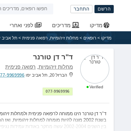
שִׂים
חיפוש
הרשם
התחבר
לֵב:
בְּאֲתָר
באתר
זֶה
מדיקו
מדריכים
לפני ואחרי
מֻפְעֶלֶת
מַעֲרֶכֶת
מדיקו
>
רופאים
>
מחלות זיהומיות
,
רפואה פנימית
>
תל אביב י
נָגִישׁ
בִּקְלִיק
הַמְּסַיַּעַת
ד"ר דן טורנר
לִנְגִישׁוּת
מחלות זיהומיות
,
רפואה פנימית
הָאֲתָר.
לְחַץ
הברזל 20, תל אביב יפו
77-9969996
Control-
F11
Verified
077-9969996
לְהַתְאָמַת
הָאֲתָר
לְעִוְורִים
הַמִּשְׁתַּמְּשִׁים
ד"ר דן טורנר הינו ממוחה לרפואה פנימית ולמחלות זיהומיות
בְּתוֹכְנַת
בשנת 2002 מונה להיות מומחה למחלות זיהומיות, ואז התחיל לעבוד כרופא בכיר ביחידה של המחלות הזיהומיות.
קוֹרֵא־מָסָךְ;
בין השנים 2002-2004 עשה מחקר באודות עמידות נגיפי HIV לתרופות, באוניברסיטת MCGILL, מונטריאול, קנדה.