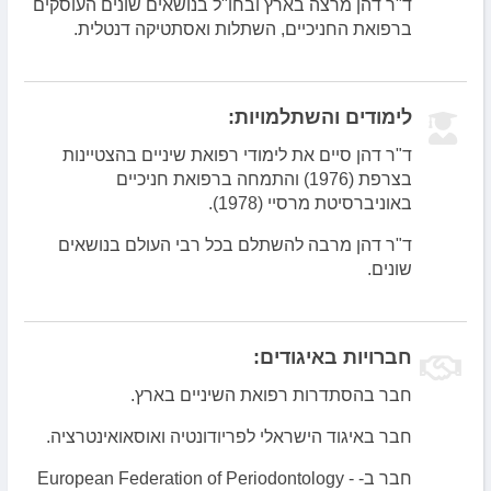
ד"ר דהן מרצה בארץ ובחו"ל בנושאים שונים העוסקים
ברפואת החניכיים, השתלות ואסתטיקה דנטלית.
לימודים והשתלמויות:
ד"ר דהן סיים את לימודי רפואת שיניים בהצטיינות
בצרפת (1976) והתמחה ברפואת חניכיים
באוניברסיטת מרסיי (1978).
ד"ר דהן מרבה להשתלם בכל רבי העולם בנושאים
שונים.
חברויות באיגודים:
חבר בהסתדרות רפואת השיניים בארץ.
חבר באיגוד הישראלי לפריודונטיה ואוסאואינטרציה.
חבר ב- European Federation of Periodontology -