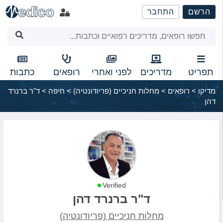
שִׂים
הרשם
התחבר
לֵב:
בְּאֲתָר
זֶה
מֻפְעֶלֶת
מַעֲרֶכֶת
נָגִישׁ
תפריט
מדריכים
לפני ואחרי
רופאים
כתבות
בִּקְלִיק
מדיקו
>
רופאים
>
מחלות חניכיים (פריודונטיה)
>
חיפה
>
ד"ר ברנרד
הַמְּסַיַּעַת
דהן
לִנְגִישׁוּת
הָאֲתָר.
Verified
ד"ר ברנרד דהן
מחלות חניכיים (פריודונטיה)