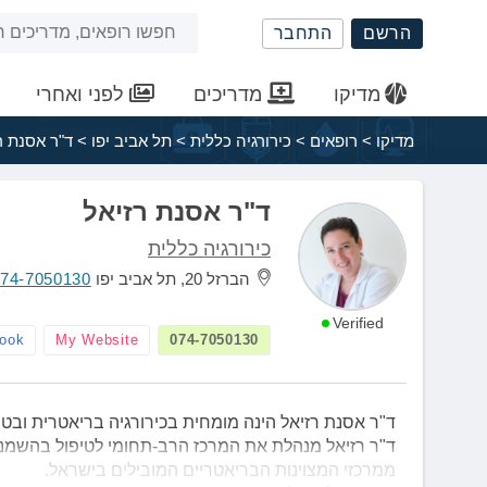
שִׂים
חיפוש
הרשם
התחבר
לֵב:
בְּאֲתָר
באתר
זֶה
מדיקו
מדריכים
לפני ואחרי
מֻפְעֶלֶת
מַעֲרֶכֶת
מדיקו
>
רופאים
>
כירורגיה כללית
>
תל אביב יפו
>
ד"ר אסנת ר
נָגִישׁ
בִּקְלִיק
הַמְּסַיַּעַת
ד"ר אסנת רזיאל
לִנְגִישׁוּת
כירורגיה כללית
הָאֲתָר.
לְחַץ
הברזל 20, תל אביב יפו
74-7050130
Control-
F11
Verified
ook
My Website
074-7050130
לְהַתְאָמַת
הָאֲתָר
לְעִוְורִים
הַמִּשְׁתַּמְּשִׁים
ד"ר אסנת רזיאל הינה מומחית בכירורגיה בריאטרית ובטיפול רב-
בְּתוֹכְנַת
ד"ר רזיאל מנהלת את המרכז הרב-תחומי לטיפול בהשמנ
קוֹרֵא־מָסָךְ;
ממרכזי המצוינות הבריאטריים המובילים בישראל.