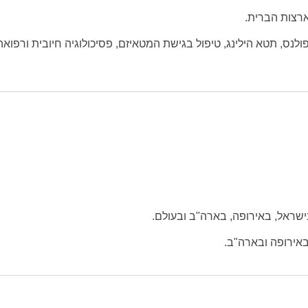
רצות הברית.
דפולנס, תטא הילינג, טיפול בגישת המטאיזם, פסיכולוגיה חיובית ורפואה
שראל, באירופה, בארה"ב ובעולם.
אירופה ובארה"ב.