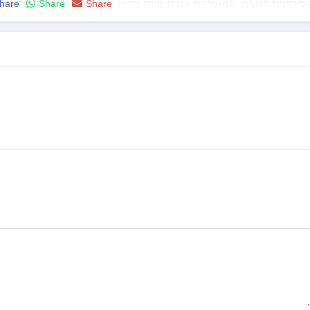
hare
Share
Share
ליסטית רחבה, המשלבת אורח חיים בריא, תזונה, פעילות גופנית
 כתבת רפואית פעילה וכותבת קבועה בעיתונות המקצועית והכללית.
ה, במטרה לסייע להם להגיע לאיזון בריאותי מיטבי ולחיים מלאי חיוניו