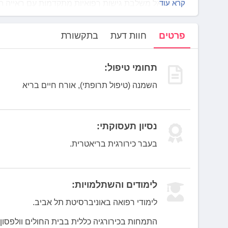
לְחַץ
קרא עוד
ד"ר רזיאל משלבת גישות רפואיות מתקדמות עם ראייה הו
Control-
וטיפולים תרופתיים חדשניים.
F10
ד"ר רזיאל מרצה מבוקשת בכנסים רפואיים בארץ ובעולם,
פרטים
חוות דעת
בתקשורת
לִפְתִיחַת
ד"ר רזיאל שמה דגש מיוחד על ליווי אישי ומותאם למטופלי
תַּפְרִיט
ומשמעות.
נְגִישׁוּת.
תחומי טיפול:
השמנה (טיפול תרופתי), אורח חיים בריא
נסיון תעסוקתי:
בעבר כירורגית בריאטרית.
לימודים והשתלמויות:
לימודי רפואה באוניברסיטת תל אביב.
התמחות בכירורגיה כללית בבית החולים וולפסון.