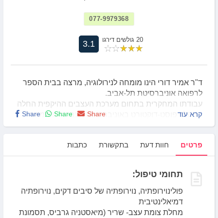
077-9979368
20 גולשים דירגו
3.1
ד"ר אמיר דורי הינו מומחה לנירולוגיה, מרצה בבית הספר
לרפואה אוניברסיטת תל-אביב.
עבודתו המחקרית בתחום מערכת העצבים ההיקפית החלה
קרא עוד
Share
Share
Share
במהלך פוסט-דוקטורט באוניברסיטה העברית ובהמשך
בהתמחות על במרכז למחלות נוירומוסקולריות של
אוניברסיטת וושינגטון בסיינט לואיס, ארה"ב.
פרטים
חוות דעת
בתקשורת
כתבות
תחומי טיפול:
פולינוירופתיה, נוירופתיה של סיבים דקים, נוירופתיה
דמיאלינטיבית
מחלת צומת עצב- שריר (מיאסטניה גרביס, תסמונת