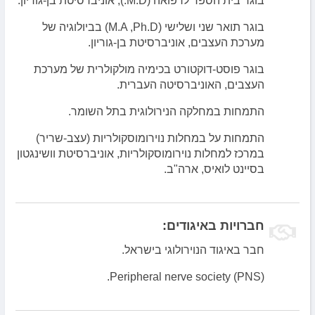
בוגר בית הספר לרפואה (M.D.), אוניברסיטת בן-גוריון.
בוגר תואר שני ושלישי (M.A ,Ph.D) בביולוגיה של
מערכת העצבים, אוניברסיטת בן-גוריון.
בוגר פוסט-דוקטורט בכימיה מולקולרית של מערכת
העצבים, האוניברסיטה העברית.
התמחות במחלקה הנירולוגית בתל השומר.
התמחות על במחלות נוירומוסקולריות (עצב-שריר)
במרכז למחלות נוירומוסקולריות, אוניברסיטת וושינגטון
בסיינט לואיס, ארה"ב.
חברויות באיגודים:
חבר באיגוד הנוירולוגי בישראל.
(Peripheral nerve society (PNS.