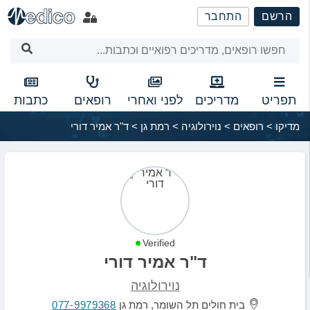
שִׂים
הרשם
התחבר
לֵב:
בְּאֲתָר
זֶה
מֻפְעֶלֶת
מַעֲרֶכֶת
נָגִישׁ
תפריט
מדריכים
לפני ואחרי
רופאים
כתבות
בִּקְלִיק
מדיקו
>
רופאים
>
נוירולוגיה
>
רמת גן
>
ד"ר אמיר דורי
הַמְּסַיַּעַת
לִנְגִישׁוּת
הָאֲתָר.
Verified
ד"ר אמיר דורי
נוירולוגיה
בית חולים תל השומר, רמת גן
077-9979368