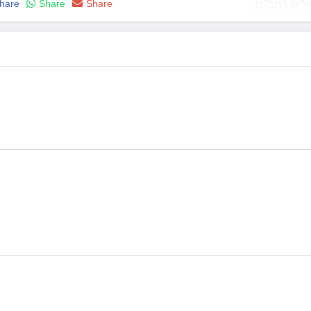
hare
Share
Share
לים רמב"ם.
אנים ומרצה בקורס פסיכיאטריה לרופאים עולים.
אי על מטופלים, הסובלים מהפרעה פוסט טראומית.