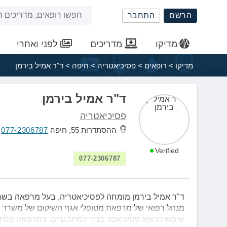
שִׂים
חיפוש
הרשם
התחבר
לֵב:
בְּאֲתָר
באתר
זֶה
מדיקו
מדריכים
לפני ואחרי
מֻפְעֶלֶת
מַעֲרֶכֶת
מדיקו
>
רופאים
>
פסיכיאטריה
>
חיפה
>
ד"ר אמיל בירמן
נָגִישׁ
בִּקְלִיק
הַמְּסַיַּעַת
ד"ר אמיל בירמן
לִנְגִישׁוּת
פסיכיאטריה
הָאֲתָר.
לְחַץ
ההסתדרות 55, חיפה
077-2306787
Control-
F11
Verified
077-2306787
לְהַתְאָמַת
הָאֲתָר
לְעִוְורִים
הַמִּשְׁתַּמְּשִׁים
ד"ר אמיל בירמן מומחה לפסיכיאטריה, בעל מרפאה בשר
בְּתוֹכְנַת
מנהל רפואי של מרפאת מטופלי אגף השיקום של משרד ה
קוֹרֵא־מָסָךְ;
שימש כרופא פסיכיאטר בכיר למתבגרים, במרפאה פסיכ