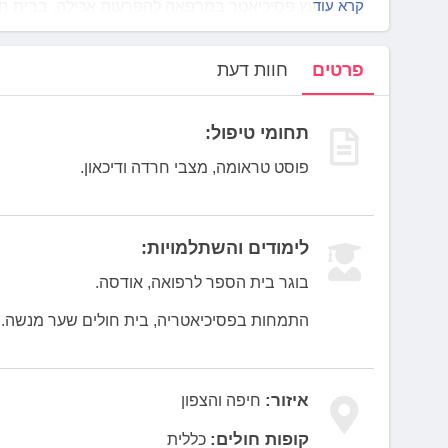
לְחַץ
קרא עוד
עבד כיועץ פסיכיאטר במרפאה להפרעות אכילה, בבית חו
Control-
מרצה ובוחן לסטודנטים לרפואה, קורס פסיכיאטריה לרפו
F10
בנוסף מבצע מחקר, הבודק את ההשפעה של קנאביס רפו
פרטים
חוות דעת
לִפְתִיחַת
תַּפְרִיט
נְגִישׁוּת.
תחומי טיפול:
פוסט טראומה, מצבי חרדה ודיכאון.
לימודים והשתלמויות:
בוגר בית הספר לרפואה, אודסה.
התמחות בפסיכיאטריה, בית חולים שער מנשה.
איזור:
חיפה והצפון
קופות חולים:
כללית