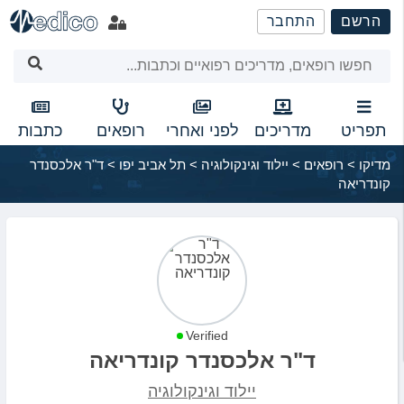
שִׂים
הרשם
התחבר
לֵב:
בְּאֲתָר
זֶה
מֻפְעֶלֶת
מַעֲרֶכֶת
נָגִישׁ
תפריט
מדריכים
לפני ואחרי
רופאים
כתבות
בִּקְלִיק
מדיקו
>
רופאים
>
יילוד וגינקולוגיה
>
תל אביב יפו
>
ד"ר אלכסנדר
הַמְּסַיַּעַת
קונדריאה
לִנְגִישׁוּת
הָאֲתָר.
Verified
ד"ר אלכסנדר קונדריאה
יילוד וגינקולוגיה