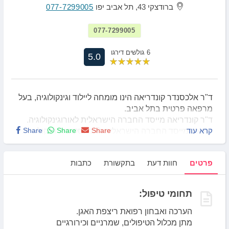
ברודצקי 43, תל אביב יפו
077-7299005
077-7299005
6 גולשים דירגו
5.0
ד"ר אלכסנדר קונדריאה הינו מומחה ליילוד וגינקולוגיה, בעל
מרפאה פרטית בתל אביב.
ד"ר קונדריאה מייסד החברה הישראלית לאורוגינקולוגיה.
קרא עוד
Share
Share
Share
כמו כן, מייסד החברה הישראלית לאנדוסקופיה גינקולוגית.
פרטים
חוות דעת
בתקשורת
כתבות
תחומי טיפול:
הערכה ואבחון רפואת ריצפת האגן.
מתן מכלול הטיפולים, שמרניים וכירורגיים