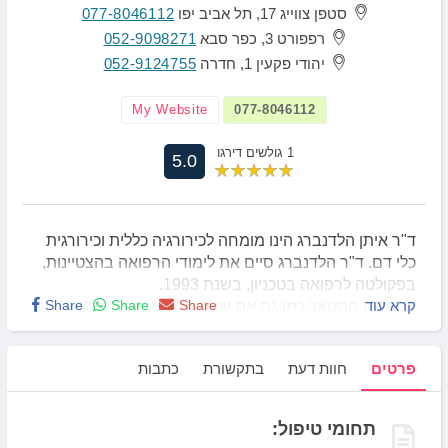
סטפן צווייג 17, תל אביב יפו
077-8046112
רפפורט 3, כפר סבא
052-9098271
יהודי פקעין 1, חדרה
052-9124755
My Website
077-8046112
1 גולשים דירגו
5.0
ד"ר איתן הלדנברג הינו מומחה לכירורגיה כללית וכירורגית
כלי דם. ד"ר הלדנברג סיים את לימודי הרפואה בהצטיינות,
בפקולטה לרפואה בטכניון, בשנת 1993.
קרא עוד
Share
Share
Share
את שנת הסטאז' כמו גם את שנות התמחותו בכירורגיה
כללית ובכירורגיית כלי דם, בילה במרכז הרפואי ע"ש חיים
שיבא, בתל השומר. בתום התמחותו השתלם בלונדון,
פרטים
חוות דעת
בתקשורת
כתבות
בביה"ח St. Mary's בכירורגיה אנדווסקולרית. עם חזרתו
לארץ, עבד ככירורג כלי דם בכיר במרכז הרפואי ע"ש חיים
שיבא.
תחומי טיפול:
דר' הלדנברג עוסק בפעילות אקדמית ענפה הכוללת כתיבת