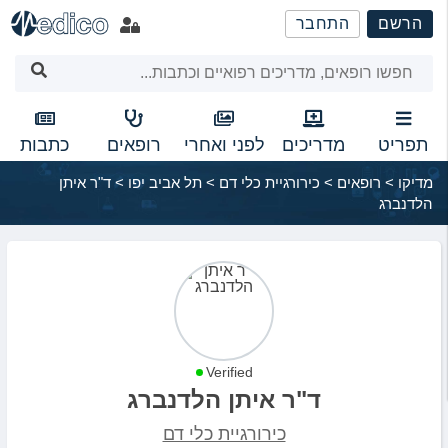
שִׂים
הרשם
התחבר
לֵב:
בְּאֲתָר
זֶה
מֻפְעֶלֶת
מַעֲרֶכֶת
נָגִישׁ
תפריט
מדריכים
לפני ואחרי
רופאים
כתבות
בִּקְלִיק
מדיקו
>
רופאים
>
כירורגיית כלי דם
>
תל אביב יפו
>
ד"ר איתן
הַמְּסַיַּעַת
הלדנברג
לִנְגִישׁוּת
הָאֲתָר.
Verified
ד"ר איתן הלדנברג
כירורגיית כלי דם