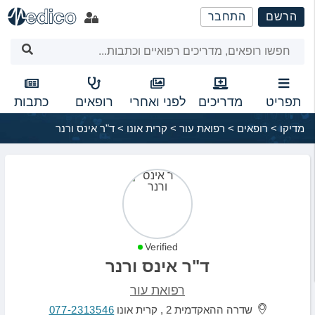
שִׂים
הרשם
התחבר
לֵב:
בְּאֲתָר
זֶה
מֻפְעֶלֶת
מַעֲרֶכֶת
נָגִישׁ
תפריט
מדריכים
לפני ואחרי
רופאים
כתבות
בִּקְלִיק
מדיקו
>
רופאים
>
רפואת עור
>
קרית אונו
>
ד"ר אינס ורנר
הַמְּסַיַּעַת
לִנְגִישׁוּת
הָאֲתָר.
Verified
ד"ר אינס ורנר
רפואת עור
שדרה ההאקדמית 2 , קרית אונו
077-2313546