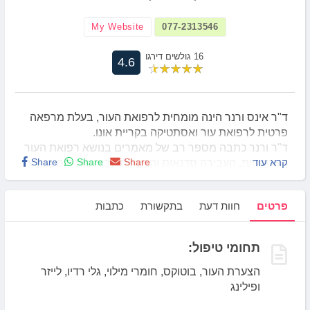
My Website
077-2313546
16 גולשים דירגו
4.6
ד"ר אינס ורנר הינה מומחית לרפואת העור, בעלת מרפאה
פרטית לרפואת עור ואסתטיקה בקריית אונו.
ד"ר ורנר כתבה מספר רב של מאמרים בנושא רפואת העור
קרא עוד
Share
Share
Share
האסתטית, העבירה סדנאות והרצאות רבות בכנסים בארץ
ובעולם.
כמו כן, כתבה שני פרקים לספר Handbook of Cosmetic
פרטים
חוות דעת
בתקשורת
כתבות
Skin Care, edited by Shai, Maibach & Baran, by
Informa healthcare בנושא שימוש בבוטולינום טוקסין
(בוטוקס) וחומרי מילוי בתחום רפואת העור האסתטית.
תחומי טיפול:
2012-2007
שימשה כעורכת ראשית של כתב העת
הישראלי לכירורגיה דרמטולוגית ודרמטולוגיה.
הצערת העור, בוטוקס, חומרי מילוי, גלי רדיו, לייזר
עבדה במחקר במחלקת העור באוניברסיטת YALE
ופילינג
בארצות הברית.