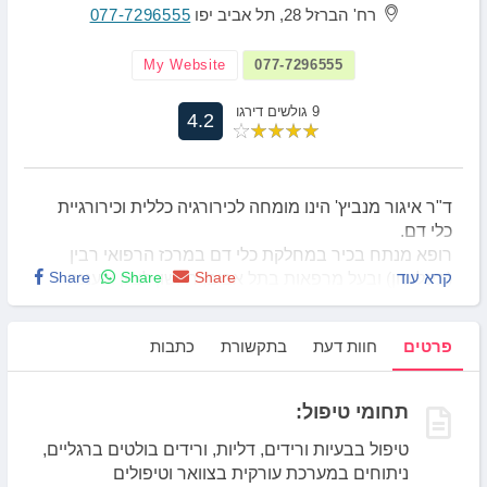
רח' הברזל 28, תל אביב יפו
077-7296555
My Website
077-7296555
9 גולשים דירגו
4.2
ד"ר איגור מנביץ' הינו מומחה לכירורגיה כללית וכירורגיית
כלי דם.
רופא מנתח בכיר במחלקת כלי דם במרכז הרפואי רבין
קרא עוד
Share
Share
Share
(בינליסון) ובעל מרפאות בתל אביב, ראשון לציון ורעננה.
פרטים
חוות דעת
בתקשורת
כתבות
מרפאות נוספות:
ראשונים מדיקל סנטר, הנחשול 30, ראשון לציון.
תחומי טיפול:
מרכז גירון, ז'בוטינסקי 3, רעננה.
טיפול בבעיות ורידים, דליות, ורידים בולטים ברגליים,
ניתוחים במערכת עורקית בצוואר וטיפולים