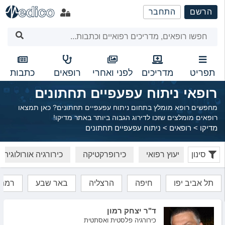
שִׂים
הרשם
התחבר
לֵב:
בְּאֲתָר
זֶה
מֻפְעֶלֶת
מַעֲרֶכֶת
נָגִישׁ
תפריט
מדריכים
לפני ואחרי
רופאים
כתבות
בִּקְלִיק
רופאי ניתוח עפעפיים תחתונים
הַמְּסַיַּעַת
לִנְגִישׁוּת
מחפשים רופא מומלץ בתחום ניתוח עפעפיים תחתונים? כאן תמצאו
הָאֲתָר.
רופאים מומלצים שזכו לדירוג הגבוה ביותר באתר מדיקו!
מדיקו
>
רופאים
>
ניתוח עפעפיים תחתונים
נקולוגיה
סינון
יעוץ רפואי
כירופרקטיקה
כירורגיה אורולוגית
תל אביב יפו
חיפה
הרצליה
באר שבע
רמת 
ד"ר יצחק רמון
כירורגיה פלסטית ואסתטית